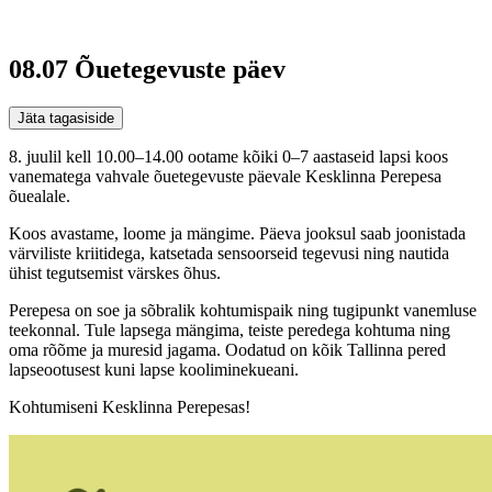
08.07 Õuetegevuste päev
Jäta tagasiside
8. juulil kell 10.00–14.00 ootame kõiki 0–7 aastaseid lapsi koos
vanematega vahvale õuetegevuste päevale Kesklinna Perepesa
õuealale.
Koos avastame, loome ja mängime. Päeva jooksul saab joonistada
värviliste kriitidega, katsetada sensoorseid tegevusi ning nautida
ühist tegutsemist värskes õhus.
Perepesa on soe ja sõbralik kohtumispaik ning tugipunkt vanemluse
teekonnal. Tule lapsega mängima, teiste peredega kohtuma ning
oma rõõme ja muresid jagama. Oodatud on kõik Tallinna pered
lapseootusest kuni lapse kooliminekueani.
Kohtumiseni Kesklinna Perepesas!