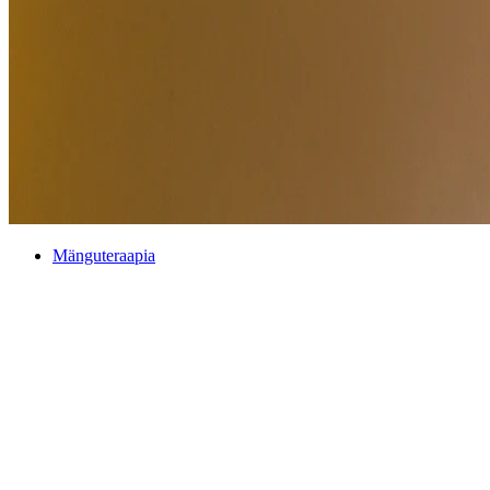
Mänguteraapia