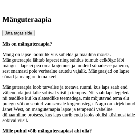
Mänguteraapia
Jäta tagasiside
Mis on mänguteraapia?
Mäng on lapse loomulik viis suhelda ja maailma mõista.
Mänguteraapia lähtub lapsest ning suhtlus toimub eelkõige läbi
mängu – laps ei pea oma kogemusi ja tundeid sõnadesse panema,
sest enamasti pole verbaalne arutelu vajalik. Mänguasjad on lapse
sõnad ja mäng on tema keel.
Mänguteraapia loob turvalise ja toetava ruumi, kus laps saab end
väljendada just talle sobival viisil ja tempos. Nii saab laps tegeleda
nii teadlike kui ka alateadlike teemadega, mis mõjutavad tema elu
praegu või on seotud varasemate kogemustega. Nagu on kirjeldanud
Janet West, on mänguteraapia lapse ja terapeudi vaheline
dünaamiline protsess, kus laps uurib enda jaoks olulisi küsimusi talle
sobival viisil.
Mille puhul võib mänguteraapiast abi olla?