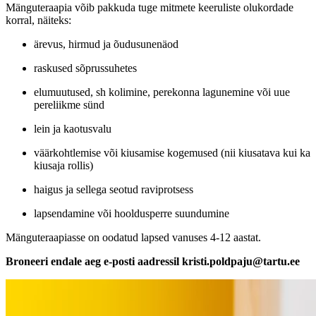
Mänguteraapia võib pakkuda tuge mitmete keeruliste olukordade
korral, näiteks:
ärevus, hirmud ja õudusunenäod
raskused sõprussuhetes
elumuutused, sh kolimine, perekonna lagunemine või uue
pereliikme sünd
lein ja kaotusvalu
väärkohtlemise või kiusamise kogemused (nii kiusatava kui ka
kiusaja rollis)
haigus ja sellega seotud raviprotsess
lapsendamine või hooldusperre suundumine
Mänguteraapiasse on oodatud lapsed vanuses 4-12 aastat.
Broneeri endale aeg e-posti aadressil kristi.poldpaju@tartu.ee